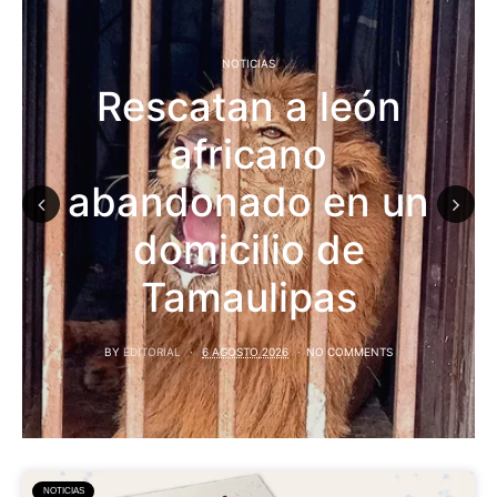
NOTICIAS
Rescatan a león
africano
abandonado en un
domicilio de
Previous
Next
Tamaulipas
BY
EDITORIAL
6 AGOSTO 2026
NO COMMENTS
NOTICIAS