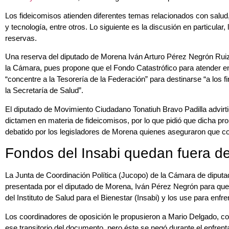
Los fideicomisos atienden diferentes temas relacionados con salud,
y tecnología, entre otros. Lo siguiente es la discusión en particular
reservas.
Una reserva del diputado de Morena Iván Arturo Pérez Negrón Ruiz
la Cámara, pues propone que el Fondo Catastrófico para atender 
“concentre a la Tesorería de la Federación” para destinarse “a los 
la Secretaría de Salud”.
El diputado de Movimiento Ciudadano Tonatiuh Bravo Padilla advirti
dictamen en materia de fideicomisos, por lo que pidió que dicha prop
debatido por los legisladores de Morena quienes aseguraron que co
Fondos del Insabi quedan fuera d
La Junta de Coordinación Política (Jucopo) de la Cámara de diputad
presentada por el diputado de Morena, Iván Pérez Negrón para que
del Instituto de Salud para el Bienestar (Insabi) y los use para enfr
Los coordinadores de oposición le propusieron a Mario Delgado, c
ese transitorio del documento, pero éste se negó durante el enfren