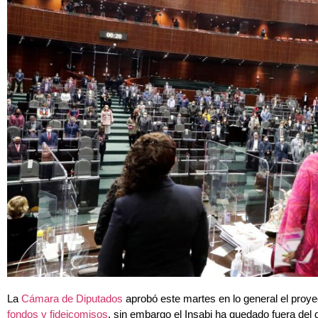
La
Cámara de Diputados
aprobó este martes en lo general el proye
fondos y fideicomisos
, sin embargo el Insabi ha quedado fuera del 