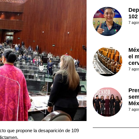
Dep
102
7 ago
Méx
el 
cer
7 ago
Pre
sem
Méx
7 ago
cto que propone la desaparición de 109
dictamen.