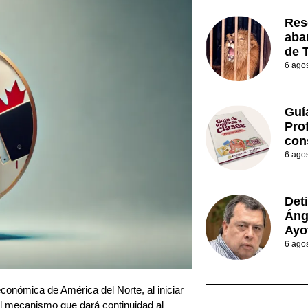
Res
aba
de 
6 ago
Guí
Prof
con
6 ago
Det
Áng
Ayo
6 ago
conómica de América del Norte, al iniciar
l mecanismo que dará continuidad al