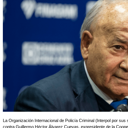
La Organización Internacional de Policía Criminal (Interpol por sus s
contra Guillermo Héctor Álvarez Cuevas, expresidente de la Coope