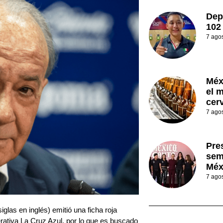
Dep
102
7 ago
Méx
el 
cer
7 ago
Pre
sem
Méx
7 ago
iglas en inglés) emitió una ficha roja
rativa La Cruz Azul, por lo que es buscado