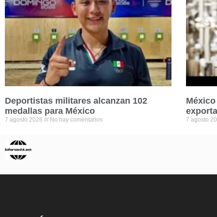
Deportistas militares alcanzan 102
México 
medallas para México
exporta
7 agosto 2026
No hay comentarios
7 agosto 2