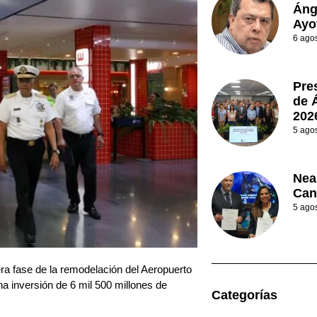
Áng
Ayo
6 ago
Pre
de 
202
5 ago
Nea
Can
5 ago
era fase de la remodelación del Aeropuerto
na inversión de 6 mil 500 millones de
Categorías