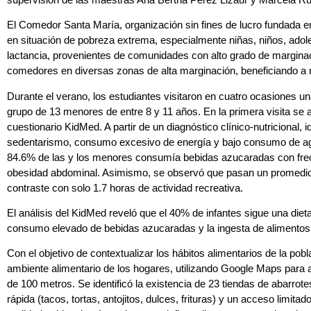
El Comedor Santa María, organización sin fines de lucro fundada en
en situación de pobreza extrema, especialmente niñas, niños, ad
lactancia, provenientes de comunidades con alto grado de margina
comedores en diversas zonas de alta marginación, beneficiando a
Durante el verano, los estudiantes visitaron en cuatro ocasiones u
grupo de 13 menores de entre 8 y 11 años. En la primera visita se apl
cuestionario KidMed. A partir de un diagnóstico clínico-nutricional, i
sedentarismo, consumo excesivo de energía y bajo consumo de agu
84.6% de las y los menores consumía bebidas azucaradas con frec
obesidad abdominal. Asimismo, se observó que pasan un promedio de
contraste con solo 1.7 horas de actividad recreativa.
El análisis del KidMed reveló que el 40% de infantes sigue una diet
consumo elevado de bebidas azucaradas y la ingesta de alimentos 
Con el objetivo de contextualizar los hábitos alimentarios de la pobl
ambiente alimentario de los hogares, utilizando Google Maps para a
de 100 metros. Se identificó la existencia de 23 tiendas de abarr
rápida (tacos, tortas, antojitos, dulces, frituras) y un acceso limita