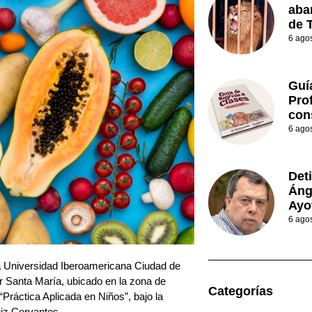
aba
de 
6 ago
Guí
Prof
con
6 ago
Det
Áng
Ayo
6 ago
a Universidad Iberoamericana Ciudad de
r Santa María, ubicado en la zona de
Categorías
“Práctica Aplicada en Niños”, bajo la
iz Cervantes.