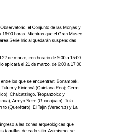
 Observatorio, el Conjunto de las Monjas y
las 16:00 horas. Mientras que el Gran Museo
l área Serie Inicial quedarán suspendidas
l 22 de marzo, con horario de 9:00 a 15:00
lo aplicará el 21 de marzo, de 6:00 a 17:00
ís, entre los que se encuentran: Bonampak,
, Tulum y Kinichná (Quintana Roo); Cerro
xico); Chalcatzingo, Teopanzolco y
ahua), Arroyo Seco (Guanajuato), Tula
ito (Querétaro), El Tajín (Veracruz) y La
l ingreso a las zonas arqueológicas que
s taquillas de cada sitio. Asimismo, se