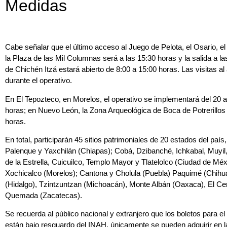
Medidas
Cabe señalar que el último acceso al Juego de Pelota, el Osario, el
la Plaza de las Mil Columnas será a las 15:30 horas y la salida a 
de Chichén Itzá estará abierto de 8:00 a 15:00 horas. Las visitas a
durante el operativo.
En El Tepozteco, en Morelos, el operativo se implementará del 20 a
horas; en Nuevo León, la Zona Arqueológica de Boca de Potrerillos 
horas.
En total, participarán 45 sitios patrimoniales de 20 estados del pa
Palenque y Yaxchilán (Chiapas); Cobá, Dzibanché, Ichkabal, Muyil
de la Estrella, Cuicuilco, Templo Mayor y Tlatelolco (Ciudad de Mé
Xochicalco (Morelos); Cantona y Cholula (Puebla) Paquimé (Chihu
(Hidalgo), Tzintzuntzan (Michoacán), Monte Albán (Oaxaca), El Cerr
Quemada (Zacatecas).
Se recuerda al público nacional y extranjero que los boletos para e
están bajo resguardo del INAH, únicamente se pueden adquirir en la