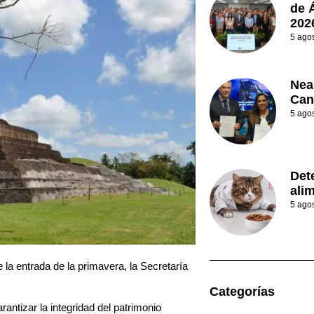
de 
202
5 ago
Nea
Can
5 ago
Det
ali
5 ago
 la entrada de la primavera, la Secretaría
Categorías
rantizar la integridad del patrimonio