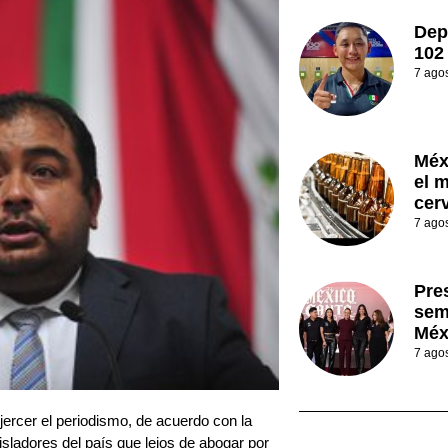
Dep
102
7 ago
Méx
el 
cer
7 ago
Pre
sem
Méx
7 ago
ercer el periodismo, de acuerdo con la
isladores del país que lejos de abogar por