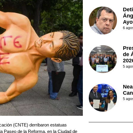
Det
Áng
Ayo
6 ago
Pre
de 
202
5 ago
Nea
Can
5 ago
ucación (CNTE) derribaron estatuas
da Paseo de la Reforma, en la Ciudad de