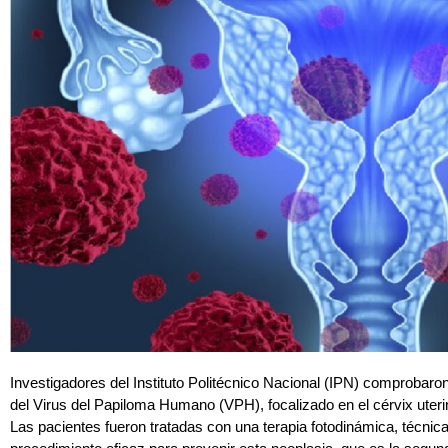
Investigadores del Instituto Politécnico Nacional (IPN) comprobaro
del Virus del Papiloma Humano (VPH), focalizado en el cérvix uter
Las pacientes fueron tratadas con una terapia fotodinámica, técnica
procedimiento eficaz para prevenir esta neoplasia, que es la seg