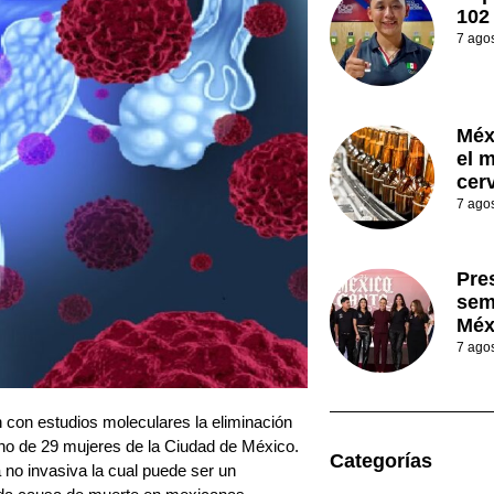
102
7 ago
Méx
el 
cer
7 ago
Pre
sem
Méx
7 ago
n con estudios moleculares la eliminación
ino de 29 mujeres de la Ciudad de México.
Categorías
 no invasiva la cual puede ser un
unda causa de muerte en mexicanas.