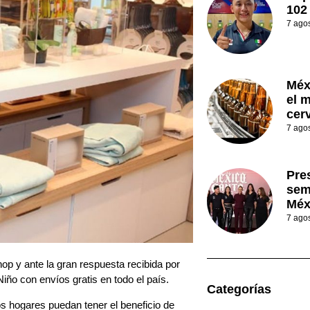
102
7 ago
Méx
el 
cer
7 ago
Pre
sem
Méx
7 ago
op y ante la gran respuesta recibida por
Niño con envíos gratis en todo el país.
Categorías
s hogares puedan tener el beneficio de