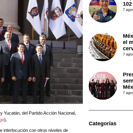
102
7 ago
Méx
el 
cer
7 ago
Pre
sem
Méx
7 ago
y Yucatán, del Partido Acción Nacional,
go
),
Categorías
 interlocución con otros niveles de