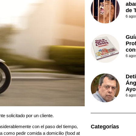
aba
de 
6 ago
Guí
Prof
con
6 ago
Det
Áng
Ayo
6 ago
e solicitado por un cliente.
Categorías
siderablemente con el paso del tiempo,
 como pedir comida a domicilio (food at