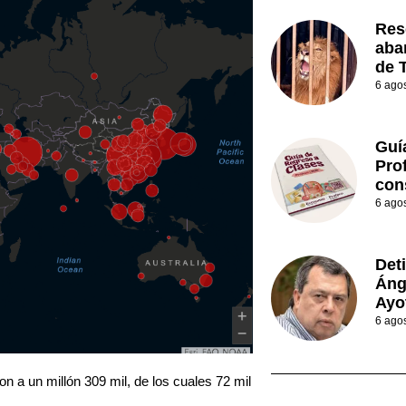
Res
aba
de 
6 ago
Guí
Prof
con
6 ago
Det
Áng
Ayo
6 ago
ron a un millón 309 mil, de los cuales 72 mil