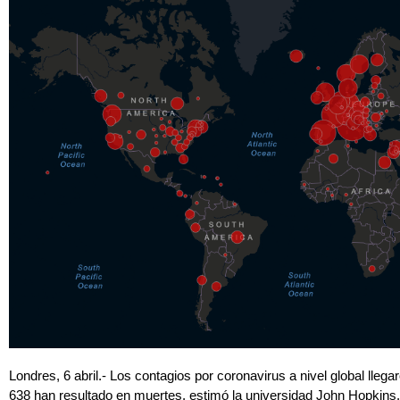
Londres, 6 abril.- Los contagios por coronavirus a nivel global llega
638 han resultado en muertes, estimó la universidad John Hopkins.