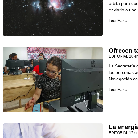
órbita para qu
enviarlo a una 
Leer Más »
Ofrecen ta
EDITORIAL
20 e
La Secretaría 
las personas ad
Navegación con
Leer Más »
La energí
EDITORIAL
17 e