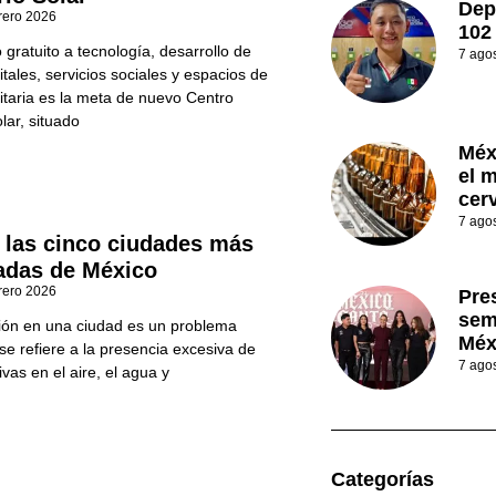
Dep
rero 2026
102
gratuito a tecnología, desarrollo de
7 ago
itales, servicios sociales y espacios de
taria es la meta de nuevo Centro
lar, situado
Méx
el 
cer
7 ago
 las cinco ciudades más
adas de México
rero 2026
Pres
sem
ión en una ciudad es un problema
Méx
se refiere a la presencia excesiva de
7 ago
vas en el aire, el agua y
Categorías