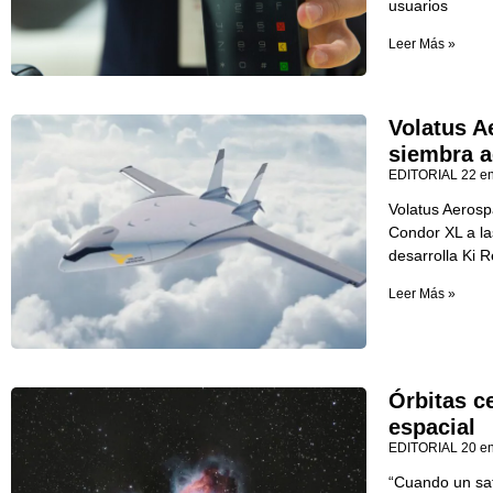
usuarios
Leer Más »
Volatus A
siembra a
EDITORIAL
22 e
Volatus Aerosp
Condor XL a l
desarrolla Ki 
Leer Más »
Órbitas c
espacial
EDITORIAL
20 e
“Cuando un saté