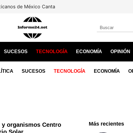
Rescatan a león africano aba
SUCESOS
TECNOLOGÍA
ECONOMÍA
OPINIÓN
ÍTICA
SUCESOS
TECNOLOGÍA
ECONOMÍA
O
Más recientes
 y organismos Centro
io Solar