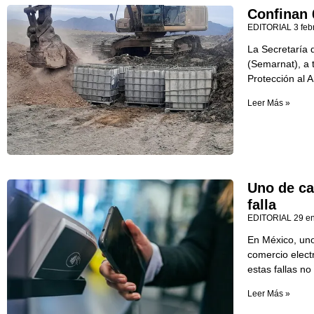
Confinan 
EDITORIAL
3 feb
La Secretaría 
(Semarnat), a 
Protección al A
Leer Más »
Uno de ca
falla
EDITORIAL
29 e
En México, uno
comercio elect
estas fallas n
Leer Más »