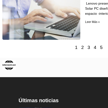
Lenovo presen
Solar PC diseñ
espacio -interi
Leer Más »
1
2
3
4
5
Últimas noticias