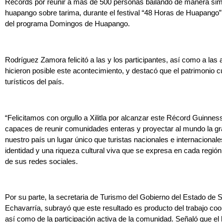
Records por reunir a más de 500 personas bailando de manera simu
huapango sobre tarima, durante el festival “48 Horas de Huapango”
del programa Domingos de Huapango.
Rodríguez Zamora felicitó a las y los participantes, así como a las
hicieron posible este acontecimiento, y destacó que el patrimonio c
turísticos del país.
“Felicitamos con orgullo a Xilitla por alcanzar este Récord Guinne
capaces de reunir comunidades enteras y proyectar al mundo la g
nuestro país un lugar único que turistas nacionales e internacional
identidad y una riqueza cultural viva que se expresa en cada regi
de sus redes sociales.
Por su parte, la secretaria de Turismo del Gobierno del Estado de
Echavarría, subrayó que este resultado es producto del trabajo coo
así como de la participación activa de la comunidad. Señaló que e