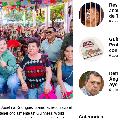
Res
aba
de 
6 ago
Guí
Prof
con
6 ago
Det
Áng
Ayo
6 ago
 Josefina Rodríguez Zamora, reconoció el
obtener oficialmente un Guinness World
Categorías