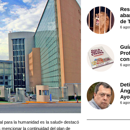
Res
aba
de 
6 ago
Guí
Prof
con
6 ago
Det
Áng
Ayo
6 ago
l para la humanidad es la salud» destacó
s mencionar la continuidad del plan de