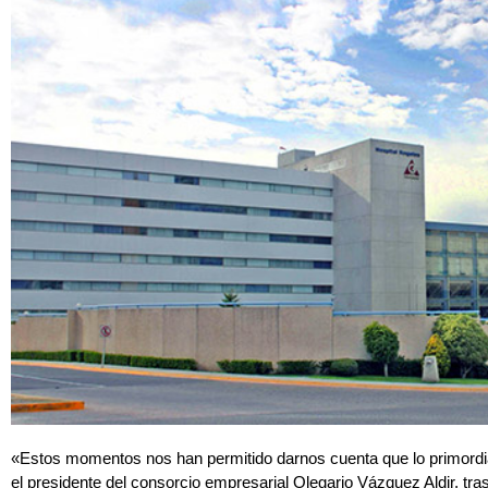
«Estos momentos nos han permitido darnos cuenta que lo primordia
el presidente del consorcio empresarial Olegario Vázquez Aldir, tra