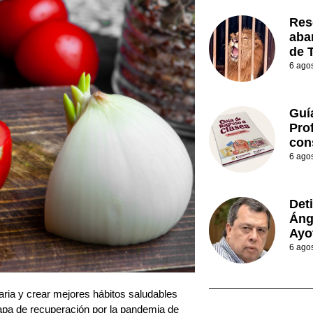
Res
aba
de 
6 ago
Guí
Prof
con
6 ago
Det
Áng
Ayo
6 ago
aria y crear mejores hábitos saludables
etapa de recuperación por la pandemia de