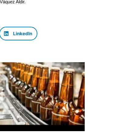
 Váquez Aldir.
LinkedIn