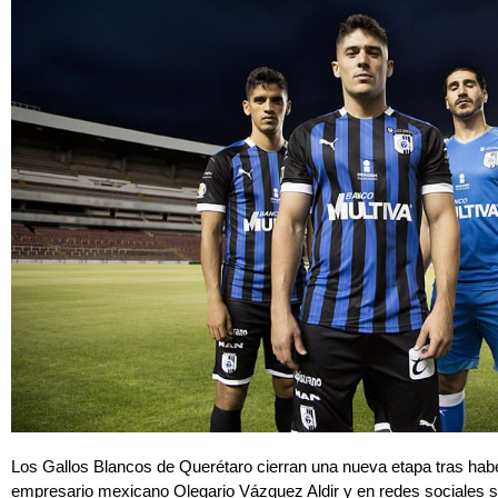
Los Gallos Blancos de Querétaro cierran una nueva etapa tras haber
empresario mexicano Olegario Vázquez Aldir y en redes sociales s