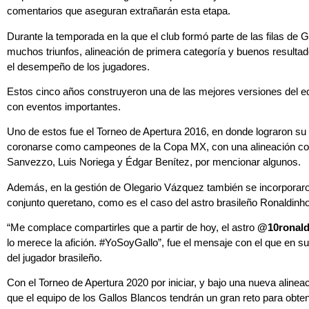
comentarios que aseguran extrañarán esta etapa.
Durante la temporada en la que el club formó parte de las filas d
muchos triunfos, alineación de primera categoría y buenos resulta
el desempeño de los jugadores.
Estos cinco años construyeron una de las mejores versiones del equ
con eventos importantes.
Uno de estos fue el Torneo de Apertura 2016, en donde lograron su p
coronarse como campeones de la Copa MX, con una alineación con
Sanvezzo, Luis Noriega y Édgar Benítez, por mencionar algunos.
Además, en la gestión de Olegario Vázquez también se incorporaron 
conjunto queretano, como es el caso del astro brasileño Ronaldinho
“Me complace compartirles que a partir de hoy, el astro
@10ronald
lo merece la afición. #YoSoyGallo”, fue el mensaje con el que en s
del jugador brasileño.
Con el Torneo de Apertura 2020 por iniciar, y bajo una nueva alineac
que el equipo de los Gallos Blancos tendrán un gran reto para obtene