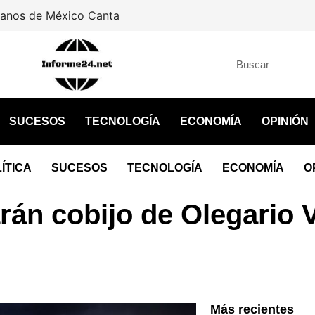
tan a león africano abandonado en un domicilio de Tamaul
SUCESOS
TECNOLOGÍA
ECONOMÍA
OPINIÓN
ÍTICA
SUCESOS
TECNOLOGÍA
ECONOMÍA
O
rán cobijo de Olegario
Más recientes