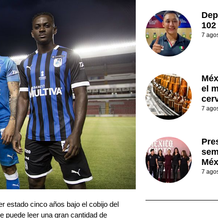
Dep
102
7 ago
Méx
el 
cer
7 ago
Pre
sem
Méx
7 ago
 estado cinco años bajo el cobijo del
e puede leer una gran cantidad de