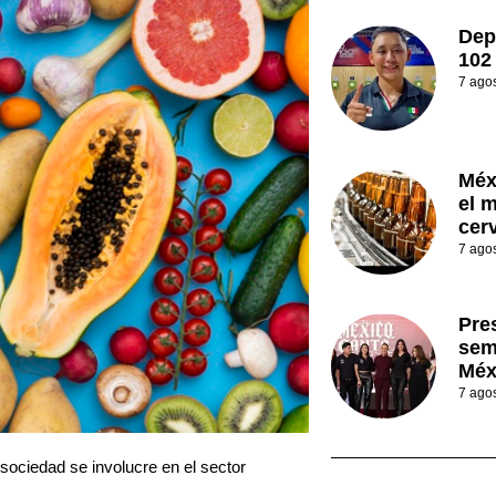
Dep
102
7 ago
Méx
el 
cer
7 ago
Pre
sem
Méx
7 ago
ociedad se involucre en el sector