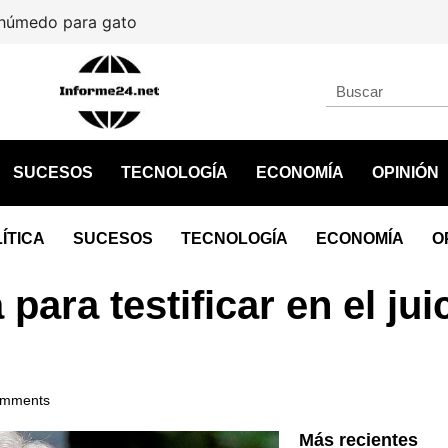
El sitio Visit México habilita
SUCESOS
TECNOLOGÍA
ECONOMÍA
OPINIÓN
ÍTICA
SUCESOS
TECNOLOGÍA
ECONOMÍA
O
ara testificar en el jui
omments
Más recientes