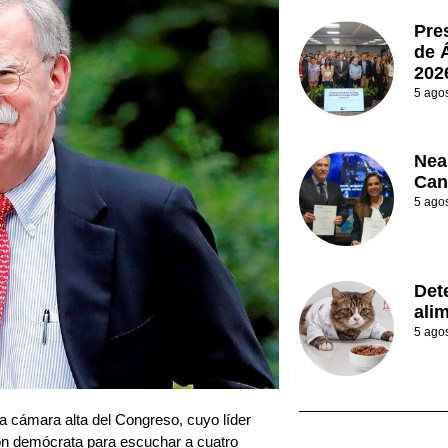
Pre
de 
202
5 ago
Nea
Can
5 ago
Det
ali
5 ago
a cámara alta del Congreso, cuyo líder
ión demócrata para escuchar a cuatro