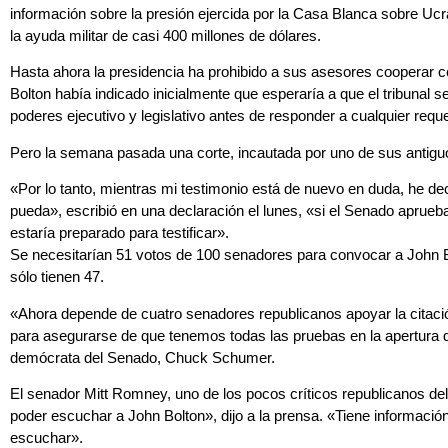
información sobre la presión ejercida por la Casa Blanca sobre Ucra
la ayuda militar de casi 400 millones de dólares.
Hasta ahora la presidencia ha prohibido a sus asesores cooperar co
Bolton había indicado inicialmente que esperaría a que el tribunal s
poderes ejecutivo y legislativo antes de responder a cualquier requer
Pero la semana pasada una corte, incautada por uno de sus antiguos 
«Por lo tanto, mientras mi testimonio está de nuevo en duda, he de
pueda», escribió en una declaración el lunes, «si el Senado aprueb
estaría preparado para testificar».
Se necesitarían 51 votos de 100 senadores para convocar a John B
sólo tienen 47.
«Ahora depende de cuatro senadores republicanos apoyar la citación
para asegurarse de que tenemos todas las pruebas en la apertura del 
demócrata del Senado, Chuck Schumer.
El senador Mitt Romney, uno de los pocos críticos republicanos del
poder escuchar a John Bolton», dijo a la prensa. «Tiene informaci
escuchar».