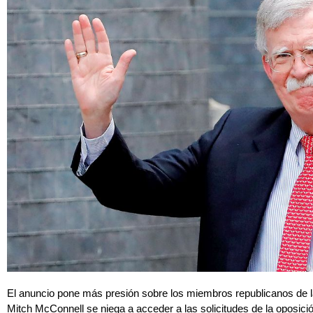
El anuncio pone más presión sobre los miembros republicanos de l
Mitch McConnell se niega a acceder a las solicitudes de la oposic