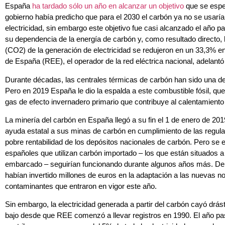
España
ha tardado sólo un año en alcanzar un objetivo
que se esper
gobierno había predicho que para el 2030 el carbón ya no se usaría
electricidad, sin embargo este objetivo fue casi alcanzado el año 
su dependencia de la energía de carbón y, como resultado directo,
(CO2) de la generación de electricidad se redujeron en un 33,3% en
de España (REE), el operador de la red eléctrica nacional, adelant
Durante décadas, las centrales térmicas de carbón han sido una de l
Pero en 2019 España le dio la espalda a este combustible fósil, qu
gas de efecto invernadero primario que contribuye al calentamiento 
La minería del carbón en España llegó a su fin el 1 de enero de 2
ayuda estatal a sus minas de carbón en cumplimiento de las regula
pobre rentabilidad de los depósitos nacionales de carbón. Pero se
españoles que utilizan carbón importado – los que están situados a 
embarcado – seguirían funcionando durante algunos años más. De 
habían invertido millones de euros en la adaptación a las nuevas 
contaminantes que entraron en vigor este año.
Sin embargo, la electricidad generada a partir del carbón cayó dr
bajo desde que REE comenzó a llevar registros en 1990. El año pa