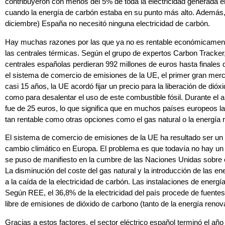
contribuyeron con menos del 5% de toda la electricidad generada
cuando la energía de carbón estaba en su punto más alto. Además, 
diciembre) España no necesitó ninguna electricidad de carbón.
Hay muchas razones por las que ya no es rentable económicament
las centrales térmicas. Según el grupo de expertos Carbon Tracker,
centrales españolas perdieran 992 millones de euros hasta finales 
el sistema de comercio de emisiones de la UE, el primer gran me
casi 15 años, la UE acordó fijar un precio para la liberación de dióx
como para desalentar el uso de este combustible fósil. Durante el 
fue de 25 euros, lo que significa que en muchos países europeos la
tan rentable como otras opciones como el gas natural o la energía 
El sistema de comercio de emisiones de la UE ha resultado ser un in
cambio climático en Europa. El problema es que todavía no hay un 
se puso de manifiesto en la cumbre de las Naciones Unidas sobre 
La disminución del coste del gas natural y la introducción de las e
a la caída de la electricidad de carbón. Las instalaciones de ener
Según REE, el 36,8% de la electricidad del país procede de fuente
libre de emisiones de dióxido de carbono (tanto de la energía renov
Gracias a estos factores, el sector eléctrico español terminó el a