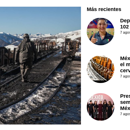
Más recientes
Dep
102
7 ago
Méx
el 
cer
7 ago
Pre
sem
Méx
7 ago